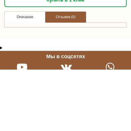
Описание
Отзывов (0)
Мы в соцсетях
Нужна консультация?
График работы
Звони прямо сейчас
Будни: 9:00 - 21:00
+7 965 65-05-458
Сб.: 10:00 - 16:00,
Вс.: выходной