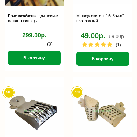
Приспособление для поимки
Маткоуловитель " бабочка",
матки " Ножницы"
прозрачный.
49.00р.
299.00р.
69.00р.
(0)
(1)
В корзину
В корзину
хит
хит