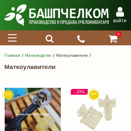
войти
0
Главная
Матководство
Маткоулавители
Маткоулавители
- 29
%
хит
хит