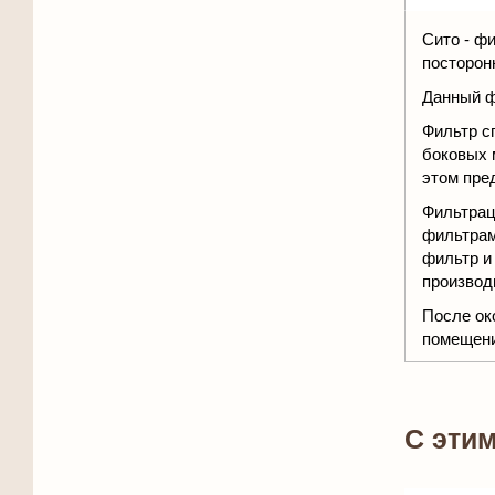
Сито - ф
посторон
Данный ф
Фильтр с
боковых 
этом пре
Фильтрац
фильтрам
фильтр и
производ
После ок
помещени
C эти