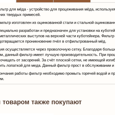
ильтр для мёда - устройство для процеживания мёда, используем
них твердых примесей.
ильтр изготовлен из оцинкованной стали и стальной оцинкованн
пециально разработан и предназначен для установки на кубот
металлических выступов на верхней части куботейнера. Фильтр 
дотвращается проникновение пчёл в отфильтрованный мёд.
ия осуществляется через проволочную сетку. Благодаря больш
и, данный фильтр имеет лучшую производительность. При про
 очищать от засорений. За счёт плоской сетки, не имеющей изги
ить лопаткой для меда. Данный фильтр прост в обслуживании и 
ончания работы фильтр необходимо промыть горячей водой и п
и.
м товаром также покупают