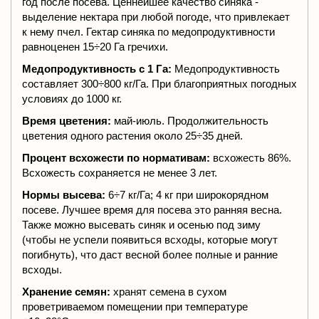
год после посева. Ценнейшее качество синяка -
выделение нектара при любой погоде, что привлекает
к нему пчел. Гектар синяка по медопродуктивности
равноценен 15÷20 Га гречихи.
Медопродуктивность с 1 Га:
Медопродуктивность
составляет 300÷800 кг/Га. При благоприятных погодных
условиях до 1000 кг.
Время цветения:
май-июль. Продолжительность
цветения одного растения около 25÷35 дней.
Процент всхожести по нормативам:
всхожесть 86%.
Всхожесть сохраняется не менее 3 лет.
Нормы высева:
6÷7 кг/Га; 4 кг при широкорядном
посеве. Лучшее время для посева это ранняя весна.
Также можно высевать синяк и осенью под зиму
(чтобы не успели появиться всходы, которые могут
погибнуть), что даст весной более полные и ранние
всходы.
Хранение семян:
хранят семена в сухом
проветриваемом помещении при температуре