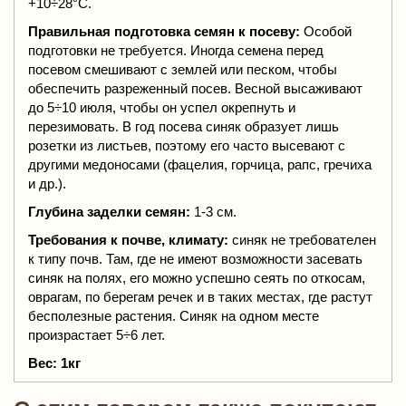
+10÷28°С.
Правильная подготовка семян к посеву:
Особой
подготовки не требуется. Иногда семена перед
посевом смешивают с землей или песком, чтобы
обеспечить разреженный посев. Весной высаживают
до 5÷10 июля, чтобы он успел окрепнуть и
перезимовать. В год посева синяк образует лишь
розетки из листьев, поэтому его часто высевают с
другими медоносами (фацелия, горчица, рапс, гречиха
и др.).
Глубина заделки семян:
1-3 см.
Требования к почве, климату:
синяк не требователен
к типу почв. Там, где не имеют возможности засевать
синяк на полях, его можно успешно сеять по откосам,
оврагам, по берегам речек и в таких местах, где растут
бесполезные растения. Синяк на одном месте
произрастает 5÷6 лет.
Вес: 1кг