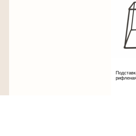
Подставк
рифленая
хит