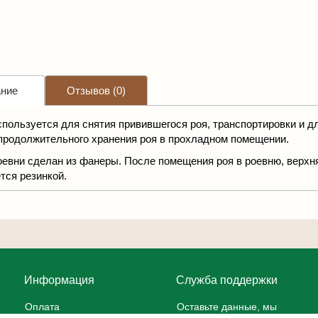
ние
Отзывов (0)
спользуется для снятия привившегося роя, транспортировки и дл
продолжительного хранения роя в прохладном помещении.
оевни сделан из фанеры. После помещения роя в роевню, верхня
тся резинкой.
Информация
Служба поддержки
Оплата
Оставьте данные, мы