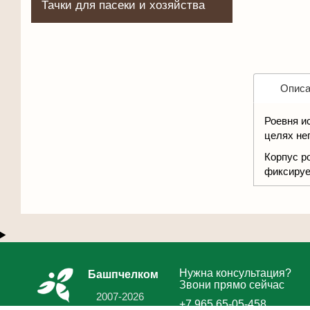
Тачки для пасеки и хозяйства
Описа
Роевня и
целях не
Корпус р
фиксируе
Нужна консультация?
Башпчелком
Звони прямо сейчас
2007-2026
+7 965 65-05-458