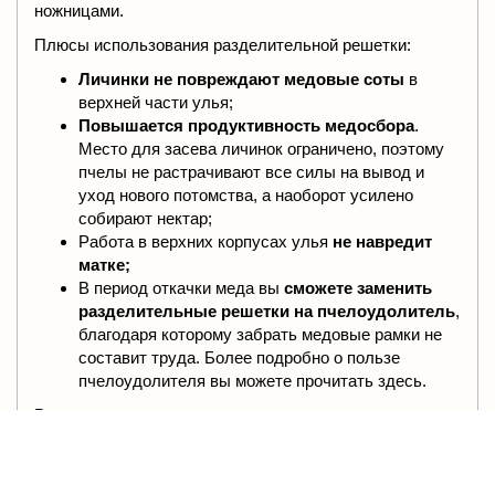
ножницами.
Плюсы использования разделительной решетки:
Личинки не повреждают медовые соты
в
верхней части улья;
Повышается продуктивность медосбора
.
Место для засева личинок ограничено, поэтому
пчелы не растрачивают все силы на вывод и
уход нового потомства, а наоборот усилено
собирают нектар;
Работа в верхних корпусах улья
не навредит
матке;
В период откачки меда вы
сможете заменить
разделительные решетки на пчелоудолитель
,
благодаря которому забрать медовые рамки не
составит труда. Более подробно о пользе
пчелоудолителя вы можете прочитать здесь.
Разделительная решетка устанавливается поверх
рамок нижнего корпуса в начале медосбора.
C этим товаром также покупают