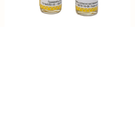
Асконазол 1мл. ( жидкость)
43.00р.
В корзину
хит