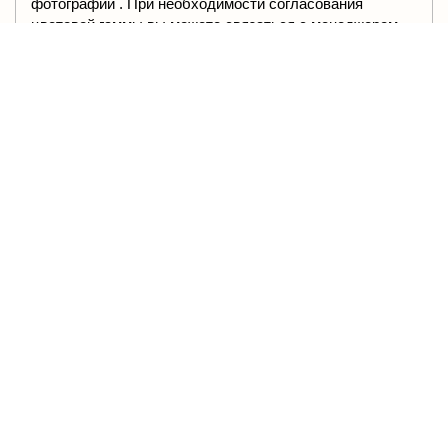
фотографии . При необходимости согласования
цветовой гаммы вы можете связаться с менеджером.
Мы в соцсетях
Нужна консультация?
График работы
Звони прямо сейчас
Будни: 9:00 - 21:00
+7 965 65-05-458
Сб.: 10:00 - 16:00,
Вс.: выходной
Информация
Служба поддержки
Оплата
Оставьте данные, мы вам