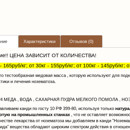
ние
Характеристики
Отзывов (0)
ие!! ЦЕНА ЗАВИСИТ ОТ КОЛИЧЕСТВА!
- 165руб/кг; от 30кг - 155руб/кг; от 100кг - 145руб/кг; 
это тестообразная медовая масса , которую используют для подк
тики и лечения нозематоза.
 1/4 МЕДА , ВОДА , САХАРНАЯ ПУДРА МЕЛКОГО ПОМОЛА , НОЗЕ
авливаем канди по госту 10 РФ 399-80, используя только
натур
отую на промышленных станках
, что не оставляет возможно
честве лекарства от нозематоза мы добавляем в канди "Ноземац
ида" вещества обладают широким спектром действия в отноше