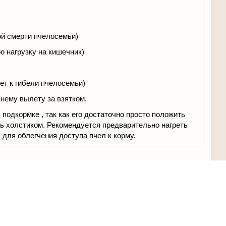
ой смерти пчелосемьи)
ю нагрузку на кишечник)
дет к гибели пчелосемьи)
ннему вылeту зa взяткoм.
подкормке , так как его достаточно просто положить
ть холстиком. Рекомендуется предварительно нагреть
для облегчения доступа пчел к корму.