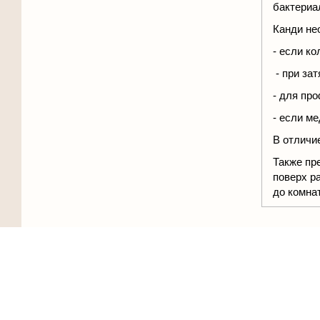
бактериа
Канди не
- если к
- при за
- для пр
- если м
В отличи
Также пр
поверх р
до комна
C эти