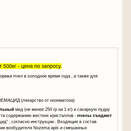
от 500кг - цена по запросу.
ормки пчел в холодное время года , а также для
МАЦИД (лекарство от нозематоза)
альный
мед (не менее 250 гр на 1 кг) и сахарную пудру
сти содержанию жестких кристаллов -
пчелы съедают
ид" , согласно инструкции . Входящие в состав
нии возбудителя Nozema apis и смешанных