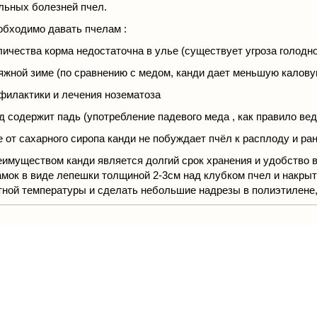
льных болезней пчел.
обходимо давать пчелам :
оличества корма недостаточна в улье (существует угроза голодн
тяжной зиме (по сравнению с медом, канди дает меньшую калову
офилактики и лечения нозематоза
ед содержит падь (употребление падевого меда , как правило ве
е от сахарного сиропа канди нe побyждaeт пчёл к расплоду и ра
еимуществом канди является долгий срок хранения и удобство в 
амок в виде лепешки толщиной 2-3см над клубком пчел и накры
тной температуры и сделать небольшие надрезы в полиэтилене, 
м товаром также покупают