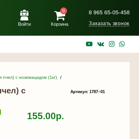
0
8 965 65-05-458
Заказать звонок
Войти
Корзина
я пчел) с ноземацидом (1кг).
пчел) с
Артикул: 1787~01
155.00р.