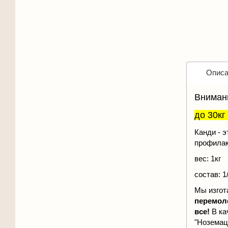
Описа
Вниман
до 30кг 
Канди - 
профилак
вес: 1кг
состав:
Мы изгот
перемол
все!
В ка
"Ноземац