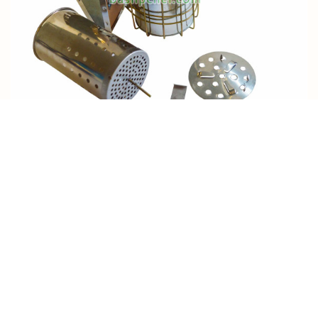
Дымарь с ограждением оцин. с нерж. регулируемым стаканом,
кожанный мех
1890.00р.
В корзину
хит